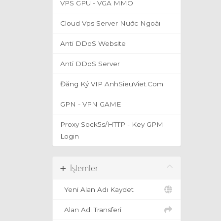
VPS GPU - VGA MMO
Cloud Vps Server Nước Ngoài
Anti DDoS Website
Anti DDoS Server
Đăng Ký VIP AnhSieuViet.Com
GPN - VPN GAME
Proxy Sock5s/HTTP - Key GPM
Login
İşlemler
Yeni Alan Adı Kaydet
Alan Adı Transferi