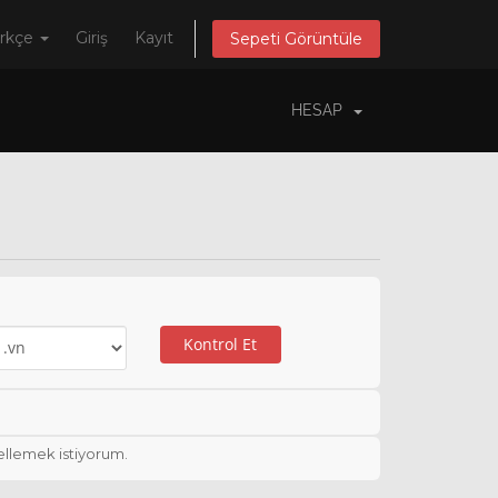
rkçe
Giriş
Kayıt
Sepeti Görüntüle
HESAP
Kontrol Et
ellemek istiyorum.