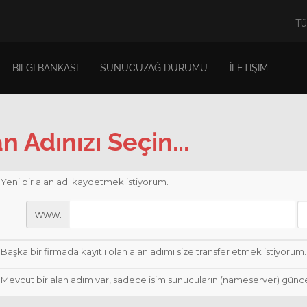
Tü
BILGI BANKASI
SUNUCU/AĞ DURUMU
İLETIŞIM
n Adınızı Seçin...
Yeni bir alan adı kaydetmek istiyorum.
www.
Başka bir firmada kayıtlı olan alan adımı size transfer etmek istiyorum.
Mevcut bir alan adım var, sadece isim sunucularını(nameserver) günc