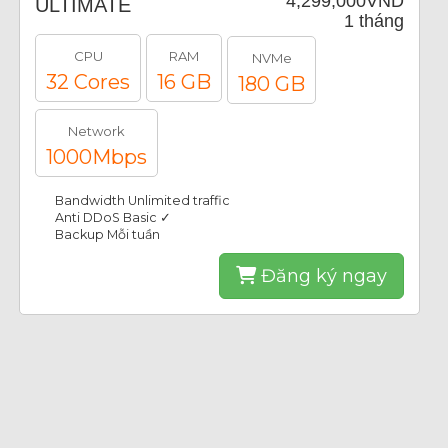
4,299,000VND
ULTIMATE
1 tháng
CPU
RAM
NVMe
32 Cores
16 GB
180 GB
Network
1000Mbps
Bandwidth Unlimited traffic
Anti DDoS Basic ✓
Backup Mỗi tuần
Đăng ký ngay