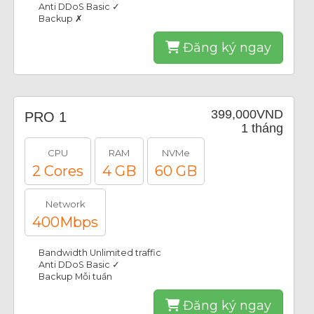
Anti DDoS Basic ✓
Backup ✗
Đăng ký ngay
399,000VND
PRO 1
1 tháng
CPU
RAM
NVMe
2 Cores
4 GB
60 GB
Network
400Mbps
Bandwidth Unlimited traffic
Anti DDoS Basic ✓
Backup Mỗi tuần
Đăng ký ngay