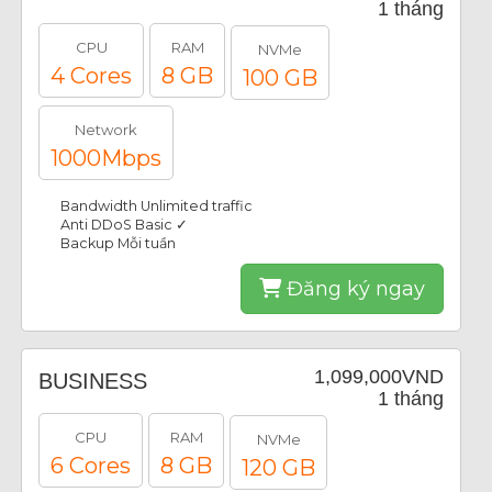
1 tháng
CPU
RAM
NVMe
4 Cores
8 GB
100 GB
Network
1000Mbps
Bandwidth Unlimited traffic
Anti DDoS Basic ✓
Backup Mỗi tuần
Đăng ký ngay
1,099,000VND
BUSINESS
1 tháng
CPU
RAM
NVMe
6 Cores
8 GB
120 GB