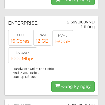
2,699,000VND
ENTERPRISE
1 tháng
CPU
RAM
NVMe
16 Cores
12 GB
160 GB
Network
1000Mbps
Bandwidth Unlimited traffic
Anti DDoS Basic ✓
Backup Mỗi tuần
Đăng ký ngay