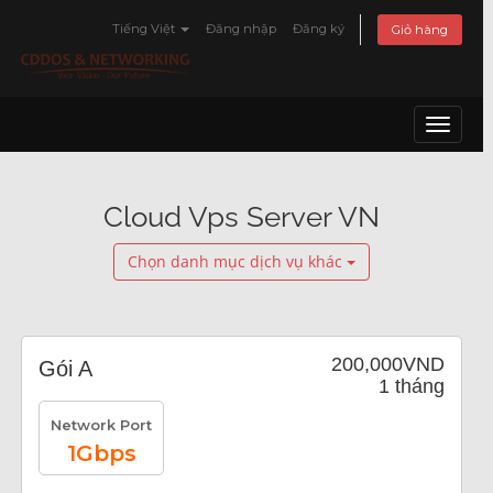
Tiếng Việt
Đăng nhập
Đăng ký
Giỏ hàng
Toggle 
Cloud Vps Server VN
Chọn danh mục dịch vụ khác
200,000VND
Gói A
1 tháng
Network Port
1Gbps