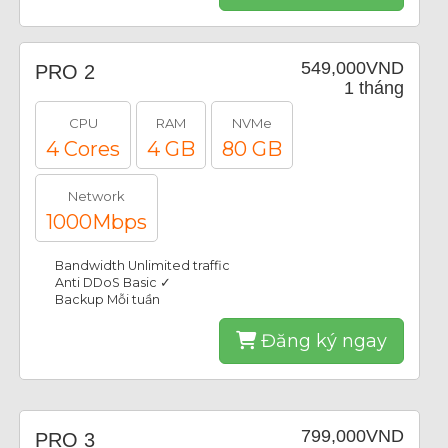
549,000VND
PRO 2
1 tháng
CPU
RAM
NVMe
4 Cores
4 GB
80 GB
Network
1000Mbps
Bandwidth Unlimited traffic
Anti DDoS Basic ✓
Backup Mỗi tuần
Đăng ký ngay
799,000VND
PRO 3