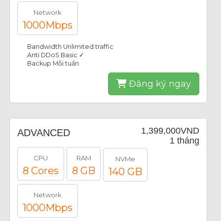
Network
1000Mbps
Bandwidth Unlimited traffic
Anti DDoS Basic ✓
Backup Mỗi tuần
Đăng ký ngay
1,399,000VND
ADVANCED
1 tháng
CPU
RAM
NVMe
8 Cores
8 GB
140 GB
Network
1000Mbps