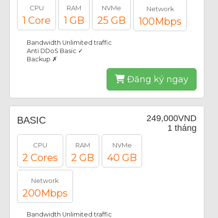
CPU
RAM
NVMe
Network
1 Core
1 GB
25 GB
100Mbps
Bandwidth Unlimited traffic
Anti DDoS Basic ✓
Backup ✗
Đăng ký ngay
249,000VND
BASIC
1 tháng
CPU
RAM
NVMe
2 Cores
2 GB
40 GB
Network
200Mbps
Bandwidth Unlimited traffic