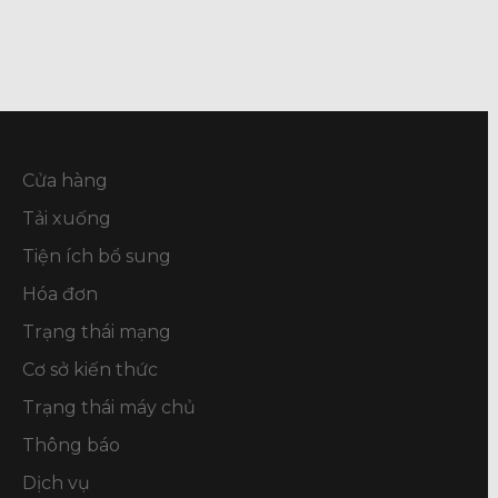
Cửa hàng
Tải xuống
Tiện ích bổ sung
Hóa đơn
Trạng thái mạng
Cơ sở kiến thức
Trạng thái máy chủ
Thông báo
Dịch vụ