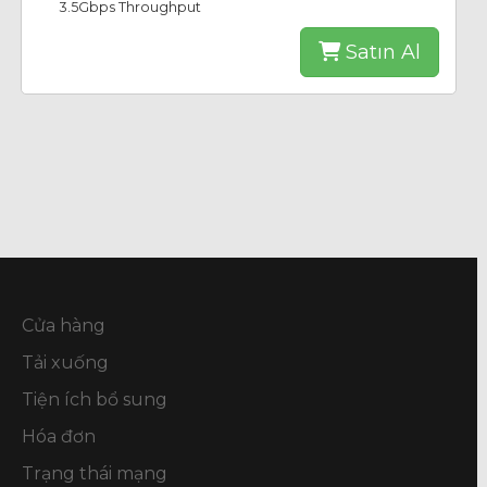
3.5Gbps Throughput
Satın Al
Cửa hàng
Tải xuống
Tiện ích bổ sung
Hóa đơn
Trạng thái mạng