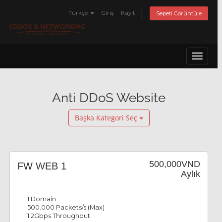
Türkçe
Giriş
Kayıt
Sepeti Görüntüle
Toggle 
Anti DDoS Website
Başka Kategori Seç
500,000VND
FW WEB 1
Aylık
1 Domain
500.000 Packets/s (Max)
1.2Gbps Throughput