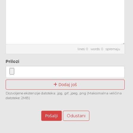
lines: 0 words: 0
spremaju
Prilozi
Dodaj još
Dozvoljene ekstenzije datoteka: .jpg, .gif, .jpeg, .png (Maksimalna veličina
datoteke: 2MB)
Odustani