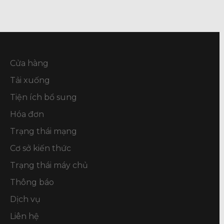
Cửa hàng
Tải xuống
Tiện ích bổ sung
Hóa đơn
Trạng thái mạng
Cơ sở kiến thức
Trạng thái máy chủ
Thông báo
Dịch vụ
Liên hệ